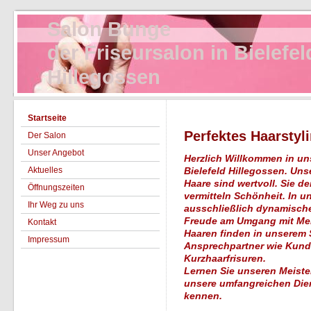
Salon Bunge
der Friseursalon in Bielefel
Hillegossen
Startseite
Perfektes Haarstyl
Der Salon
Unser Angebot
Herzlich Willkommen in un
Aktuelles
Bielefeld Hillegossen. Un
Haare sind wertvoll. Sie 
Öffnungszeiten
vermitteln Schönheit. In 
Ihr Weg zu uns
ausschließlich dynamische,
Freude am Umgang mit Me
Kontakt
Haaren finden in unserem 
Impressum
Ansprechpartner wie Kunde
Kurzhaarfrisuren.
Lernen Sie unseren Meister
unsere umfangreichen Dien
kennen.